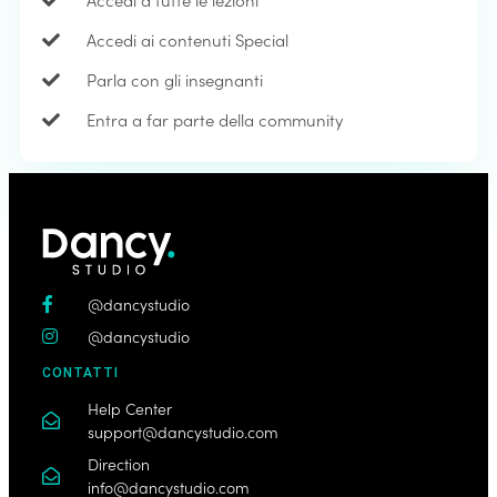
Accedi ai contenuti Special
Parla con gli insegnanti
Entra a far parte della community
@dancystudio
@dancystudio
CONTATTI
Help Center
support@dancystudio.com
Direction
info@dancystudio.com